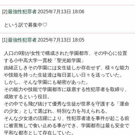
[2]
最強性犯罪者
2025年7月13日 18:06
という訳で募集中♡
[1]
最強性犯罪者
2025年7月13日 18:05
人口の9割が女性で構成された学園都市、その中心に位置
する小中高大学一貫校「聖光姫学園」
由緒正しきその学園には女生徒しか存在せず、様々な能力
や技能を持った生徒達は毎日楽しい日々を送っていた。
しかし、そんな学園にも秘密があった。
その能力や技能で学園都市に跋扈する性犯罪者を取締り、
成敗するという役目。
その中でも飛び抜けて優秀な生徒が世界を守護する「運命
の少女」として選ばれ、特別な力を与えられる。
そんな少女達の活躍により、性犯罪者達を事件が起こる前
に被害無しで食い止める事ができ、学園都市は最も安全で
平和な都市として存在していた。