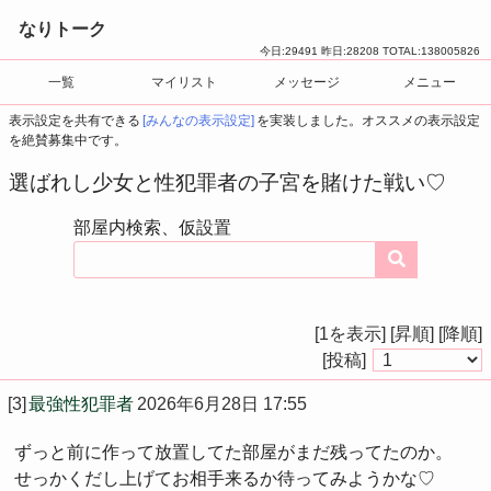
なりトーク
今日:
29491
昨日:
28208
TOTAL:
138005826
一覧
マイリスト
メッセージ
メニュー
表示設定を共有できる
[みんなの表示設定]
を実装しました。オススメの表示設定
を絶賛募集中です。
選ばれし少女と性犯罪者の子宮を賭けた戦い♡
部屋内検索、仮設置
[1を表示]
[昇順]
[降順]
[投稿]
[3]
最強性犯罪者
2026年6月28日 17:55
ずっと前に作って放置してた部屋がまだ残ってたのか。
せっかくだし上げてお相手来るか待ってみようかな♡