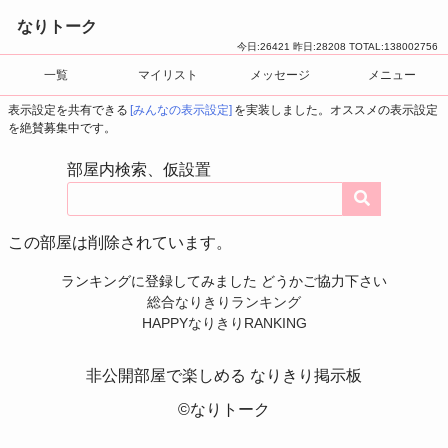
なりトーク
今日:
26421
昨日:
28208
TOTAL:
138002756
一覧
マイリスト
メッセージ
メニュー
表示設定を共有できる
[みんなの表示設定]
を実装しました。オススメの表示設定
を絶賛募集中です。
部屋内検索、仮設置
この部屋は削除されています。
ランキングに登録してみました どうかご協力下さい
総合なりきりランキング
HAPPYなりきりRANKING
非公開部屋で楽しめる なりきり掲示板
©なりトーク