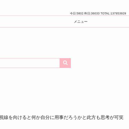
今日:
5802
昨日:
36033
TOTAL:
137953929
メニュー
視線を向けると何か自分に用事だろうかと此方も思考が可笑