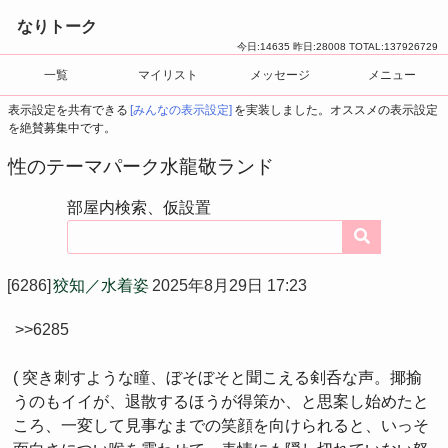
なりトーク
今日:
14635
昨日:
28008
TOTAL:
137926729
一覧
マイリスト
メッセージ
メニュー
表示設定を共有できる
[みんなの表示設定]
を実装しました。オススメの表示設定
を絶賛募集中です。
性のテーマパーク水龍敬ランド
部屋内検索、仮設置
[6286]
狡知／水着姿
2025年8月29日 17:23
>>6285
( 突き刺すような瞳、ぼそぼそと聞こえる剣呑な声。揶揄
うのもイイが、退散するほうが得策か、と思案し始めたと
ころ、一変して見事なまでの笑顔を向けられると、いっそ