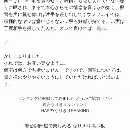
面白さについ喉を震わせて。表情にも隠し切れていない怒
りに晒され、まるで本心からその情念を喜ぶかの如く、興
奮を声に載せ肯けば片手を差し出して ) ウフフ…イイね、
積極的なヤツは嫌いじゃない…寧ろ好感が持てる。…実は
丁度相手を探してたんだ。オレで良ければ、是非。
／
かしこまりました。
それでは、お互い楽なように。
個室は何方でも構いません。ですので、個室については、
貴方様のやりやすいようにしていただければ…と思いま
す。
ランキングに登録してみました どうかご協力下さい
総合なりきりランキング
HAPPYなりきりRANKING
非公開部屋で楽しめる なりきり掲示板