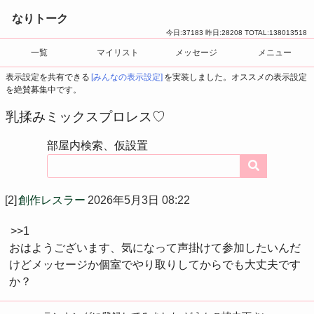
なりトーク
今日:
37183
昨日:
28208
TOTAL:
138013518
一覧
マイリスト
メッセージ
メニュー
表示設定を共有できる
[みんなの表示設定]
を実装しました。オススメの表示設定
を絶賛募集中です。
乳揉みミックスプロレス♡
部屋内検索、仮設置
[2]
創作レスラー
2026年5月3日 08:22
>>1
おはようございます、気になって声掛けて参加したいんだ
けどメッセージか個室でやり取りしてからでも大丈夫です
か？