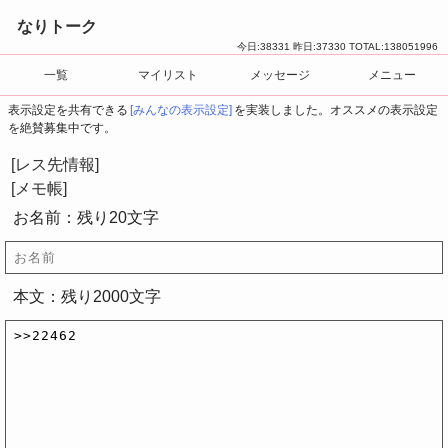
なりトーク
今日:
38331
昨日:
37330
TOTAL:
138051996
一覧
マイリスト
メッセージ
メニュー
表示設定を共有できる
[みんなの表示設定]
を実装しました。オススメの表示設定
を絶賛募集中です。
[レス先情報]
[メモ帳]
お名前：残り
20
文字
[本文へ]
[コピー]
[削除]
本文：残り
2000
文字
[本文へ]
[コピー]
[削除]