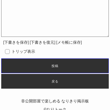
[本文へ]
[コピー]
[削除]
[下書きを保存]
[下書きを復元]
[メモ帳に保存]
トリップ表示
非公開部屋で楽しめる なりきり掲示板
©なりトーク