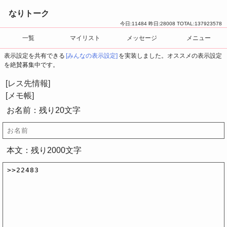
なりトーク
今日:
11484
昨日:
28008
TOTAL:
137923578
一覧
マイリスト
メッセージ
メニュー
表示設定を共有できる
[みんなの表示設定]
を実装しました。オススメの表示設定
を絶賛募集中です。
[レス先情報]
[メモ帳]
お名前：残り
20
文字
[本文へ]
[コピー]
[削除]
本文：残り
2000
文字
[本文へ]
[コピー]
[削除]