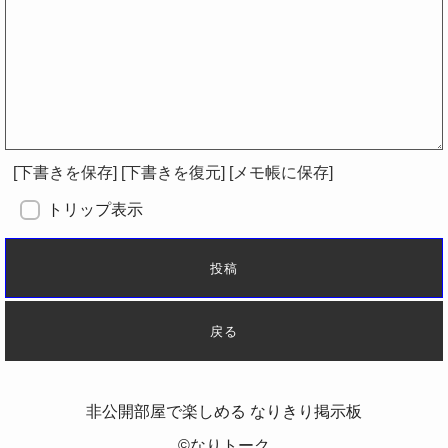
[本文へ]
[コピー]
[削除]
[下書きを保存]
[下書きを復元]
[メモ帳に保存]
トリップ表示
非公開部屋で楽しめる なりきり掲示板
©なりトーク