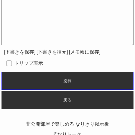
[本文へ]
[コピー]
[削除]
[下書きを保存]
[下書きを復元]
[メモ帳に保存]
トリップ表示
非公開部屋で楽しめる なりきり掲示板
©なりトーク