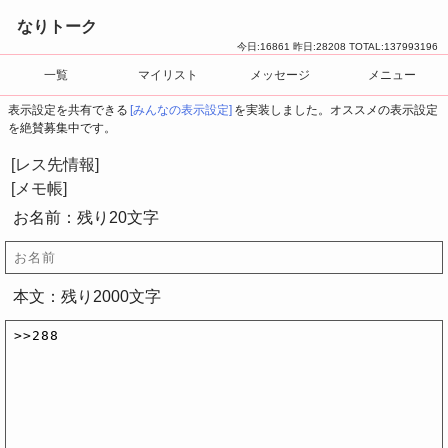
なりトーク
今日:
16861
昨日:
28208
TOTAL:
137993196
一覧
マイリスト
メッセージ
メニュー
表示設定を共有できる
[みんなの表示設定]
を実装しました。オススメの表示設定
を絶賛募集中です。
[レス先情報]
[メモ帳]
お名前：残り
20
文字
[本文へ]
[コピー]
[削除]
本文：残り
2000
文字
[本文へ]
[コピー]
[削除]