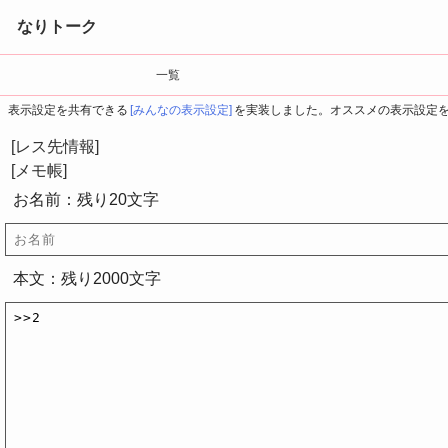
なりトーク
一覧
表示設定を共有できる
[みんなの表示設定]
を実装しました。オススメの表示設定
[レス先情報]
[メモ帳]
お名前：残り
20
文字
本文：残り
2000
文字